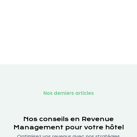
Responsable web et data
Alexandre Dagommer
Directeur Acquisition
Partager cet article
Nos derniers articles
Nos conseils en Revenue
Management pour votre hôtel
Optimisez vos revenus avec nos stratégies