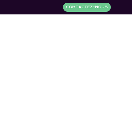
CONTACTEZ-NOUS