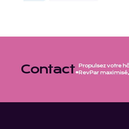
Contact
.
Propulsez votre hôt
RevPar maximisé,