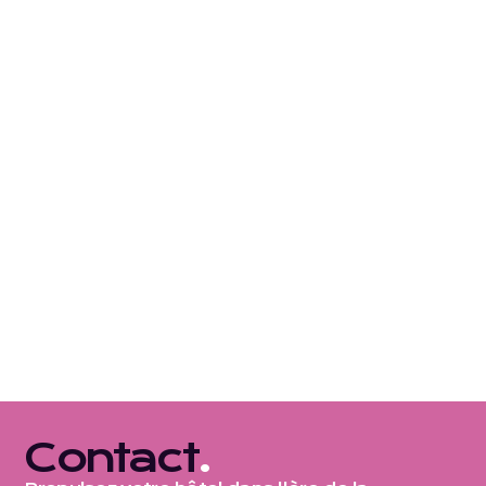
grandes villes de France. Nous offrons des solutions
sur mesure pour aider les hôtels à maximiser leur
chiffre d’affaires à travers une gestion proactive et
des stratégies de prix adaptées.
Table des matières
Contributeurs
Doyield
Partager cet article
Contact
.